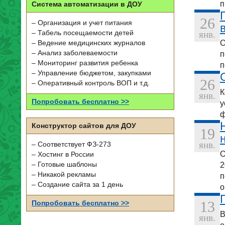
п
Система автоматизации в ДОУ
26
– Организация и учет питания
янв.
– Табель посещаемости детей
О
– Ведение медицинских журналов
– Анализ заболеваемости
п
– Мониторинг развития ребенка
п
– Управление бюджетом, закупками
26
– Оперативный контроль ВОП и т.д.
К
янв.
Попробовать бесплатно >>
у
ф
Конструктор сайтов для ДОУ
19
янв.
– Соответствует ФЗ-273
О
– Хостинг в России
– Готовые шаблоны
2
– Никакой рекламы
п
– Создание сайта за 1 день
о
13
Попробовать бесплатно >>
В
янв.