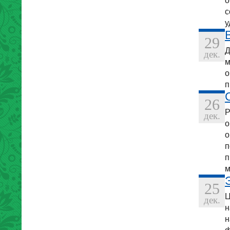
о
с
у
29
Д
дек.
м
о
п
26
Р
дек.
о
о
п
п
м
25
Ц
дек.
н
н