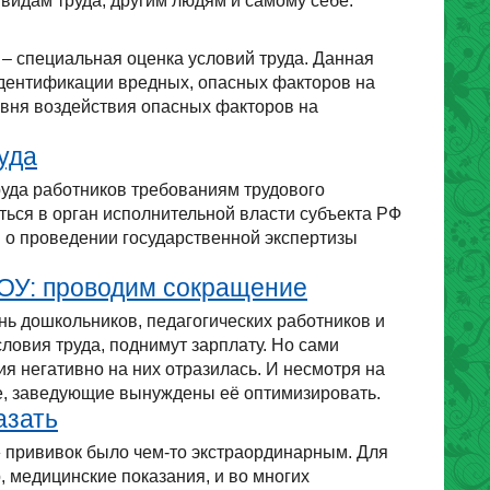
видам труда, другим людям и самому себе.
– специальная оценка условий труда. Данная
идентификации вредных, опасных факторов на
ровня воздействия опасных факторов на
уда
руда работников требованиям трудового
ться в орган исполнительной власти субъекта РФ
м о проведении государственной экспертизы
ДОУ: проводим сокращение
нь дошкольников, педагогических работников и
ловия труда, поднимут зарплату. Но сами
я негативно на них отразилась. И несмотря на
е, заведующие вынуждены её оптимизировать.
азать
» прививок было чем-то экстраординарным. Для
, медицинские показания, и во многих