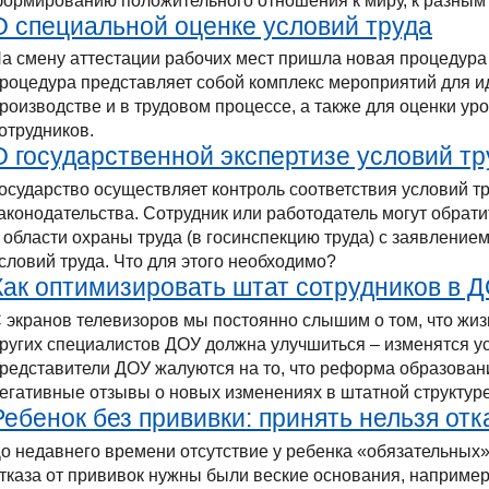
ормированию положительного отношения к миру, к разным 
О специальной оценке условий труда
а смену аттестации рабочих мест пришла новая процедура 
роцедура представляет собой комплекс мероприятий для 
роизводстве и в трудовом процессе, а также для оценки у
отрудников.
О государственной экспертизе условий тр
осударство осуществляет контроль соответствия условий т
аконодательства. Сотрудник или работодатель могут обрати
 области охраны труда (в госинспекцию труда) с заявление
словий труда. Что для этого необходимо?
Как оптимизировать штат сотрудников в 
 экранов телевизоров мы постоянно слышим о том, что жиз
ругих специалистов ДОУ должна улучшиться – изменятся ус
редставители ДОУ жалуются на то, что реформа образовани
егативные отзывы о новых изменениях в штатной структур
Ребенок без прививки: принять нельзя отк
о недавнего времени отсутствие у ребенка «обязательных
тказа от прививок нужны были веские основания, например