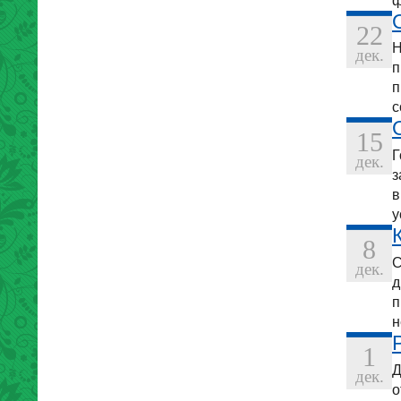
ф
22
Н
дек.
п
п
с
15
Г
дек.
з
в
у
8
С
дек.
д
п
н
1
Д
дек.
о