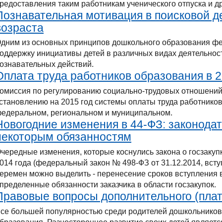
редоставления таким работникам ученического отпуска и др
Познавательная мотивация в поисковой д
возраста
дним из основных принципов дошкольного образования фе
оддержку инициативы детей в различных видах деятельнос
ознавательных действий.
Оплата труда работников образования в 2
омиссия по регулированию социально-трудовых отношений
становлению на 2015 год системы оплаты труда работнико
едеральном, региональном и муниципальном.
Новогодние изменения в 44-ФЗ: законодат
некоторым обязанностям
чередные изменения, которые коснулись закона о госзаку
014 года (федеральный закон № 498-ФЗ от 31.12.2014, всту
еремен можно выделить - перенесение сроков вступления в
пределенные обязанности заказчика в области госзакупок.
Правовые вопросы дополнительного (плат
се большей популярностью среди родителей дошкольников