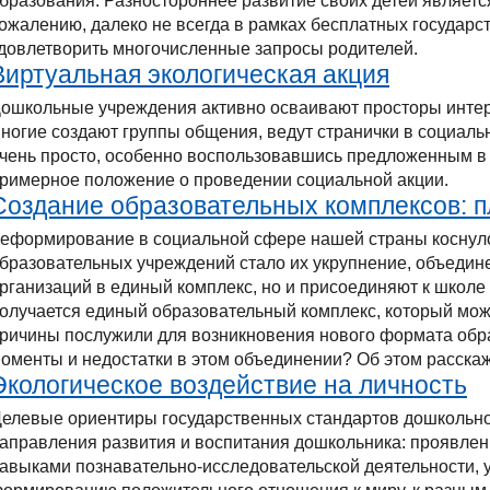
бразования. Разностороннее развитие своих детей является
ожалению, далеко не всегда в рамках бесплатных государ
довлетворить многочисленные запросы родителей.
Виртуальная экологическая акция
ошкольные учреждения активно осваивают просторы интерне
ногие создают группы общения, ведут странички в социал
чень просто, особенно воспользовавшись предложенным в 
римерное положение о проведении социальной акции.
Создание образовательных комплексов: 
еформирование в социальной сфере нашей страны коснул
бразовательных учреждений стало их укрупнение, объедин
рганизаций в единый комплекс, но и присоединяют к школ
олучается единый образовательный комплекс, который може
ричины послужили для возникновения нового формата обр
оменты и недостатки в этом объединении? Об этом расскаж
Экологическое воздействие на личность
елевые ориентиры государственных стандартов дошкольно
аправления развития и воспитания дошкольника: проявлен
авыками познавательно-исследовательской деятельности, 