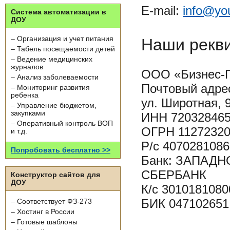
E-mail:
info@yo
Система автоматизации в
ДОУ
– Организация и учет питания
Наши рекв
– Табель посещаемости детей
– Ведение медицинских
журналов
ООО «Бизнес-
– Анализ заболеваемости
Почтовый адрес
– Мониторинг развития
ребенка
ул. Широтная, 9
– Управление бюджетом,
закупками
ИНН 720328465
– Оперативный контроль ВОП
ОГРН 11272320
и т.д.
Р/с 407028108
Попробовать бесплатно >>
Банк: ЗАПАД
СБЕРБАНК
Конструктор сайтов для
ДОУ
К/с 301018108
БИК 047102651
– Соответствует ФЗ-273
– Хостинг в России
– Готовые шаблоны