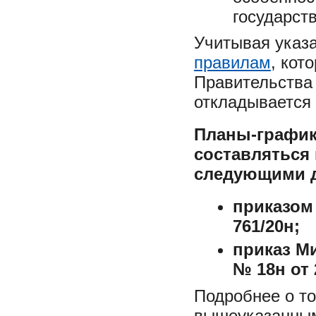
государст
Учитывая указ
правилам
, кот
Правительства 
откладывается 
Планы-график
составляться
следующими 
приказом
761/20н;
приказ М
№ 18н от 
Подробнее о то
вышеуказанным