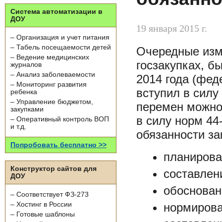
Система автоматизации в
ДОУ
19 января 2015 г.
– Организация и учет питания
– Табель посещаемости детей
Очередные изме
– Ведение медицинских
госзакупках, 
журналов
– Анализ заболеваемости
2014 года (фед
– Мониторинг развития
вступил в силу
ребенка
– Управление бюджетом,
перемен можно
закупками
в силу норм 44
– Оперативный контроль ВОП
и т.д.
обязанности за
Попробовать бесплатно >>
планирован
Конструктор сайтов для
составлени
ДОУ
обосновани
– Соответствует ФЗ-273
нормирован
– Хостинг в России
– Готовые шаблоны