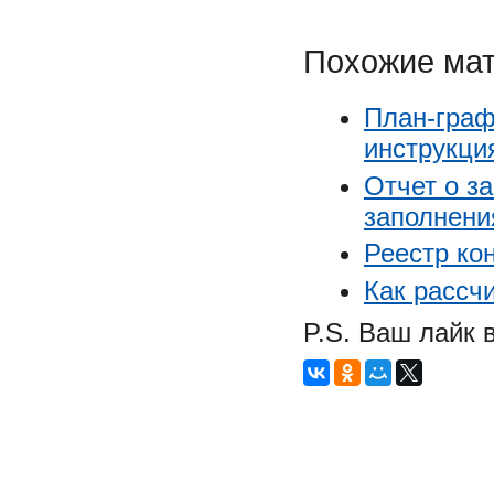
Похожие ма
План-граф
инструкци
Отчет о з
заполнени
Реестр ко
Как рассч
P.S. Ваш лайк 