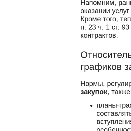
Напомним, ран
оказании услуг
Кроме того, те
п. 23 ч. 1 ст. 
контрактов.
Относитель
графиков з
Нормы, регули
закупок
, такж
планы-гра
составлят
вступлени
особеннос