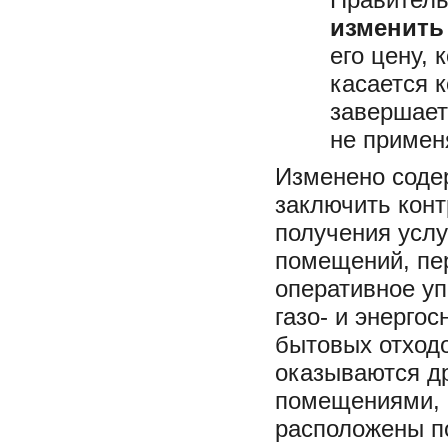
изменить
его цену,
касается 
завершаетс
не применя
Изменено сод
заключить кон
получения усл
помещений, пе
оперативное упр
газо- и энерго
бытовых отходо
оказываются д
помещениями, 
расположены п