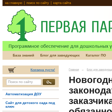
на главную
поиск по сайту
карта сайта
База знаний
Блог для заведующих
Каталог ПО
Корзина пуста!
Главная
→
Блог для заведующ
Новогодн
законода
Автоматизация ДОУ
заказчик
Сайт для детского сада под
ключ
обязанн