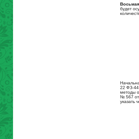
Восьмая
будет ос
количест
Начальна
22 ФЗ-44
методы о
№ 567 от
указать 