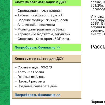
проще, н
Система автоматизации в ДОУ
761/20н.
нововвед
– Организация и учет питания
– Табель посещаемости детей
Учитывая
– Ведение медицинских журналов
регулиру
2015). В
– Анализ заболеваемости
вступят 
– Мониторинг развития ребенка
составле
– Управление бюджетом, закупками
вместо О
– Оперативный контроль ВОП и т.д.
Рассм
Попробовать бесплатно >>
Конструктор сайтов для ДОУ
– Соответствует ФЗ-273
– Хостинг в России
– Готовые шаблоны
– Никакой рекламы
– Создание сайта за 1 день
Попробовать бесплатно >>
Первая 