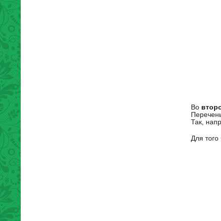
Во
втор
Перечень
Так, нап
Для того