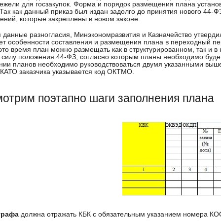
ежели для госзакупок. Форма и порядок размещения плана устано
 Так как данный приказ был издан задолго до принятия нового 44-ФЗ
ений, которые закреплены в новом законе.
 данные разногласия, Минэкономразвития и Казначейство утвердил
ет особенности составления и размещения плана в переходный пер
 это время план можно размещать как в структурированном, так и в
в силу положения 44-ФЗ, согласно которым планы необходимо буд
нии планов необходимо руководствоваться двумя указанными выше 
КАТО заказчика указывается код ОКТМО.
отрим поэтапно шаги заполнения плана
графа
должна отражать КБК с обязательным указанием номера КО