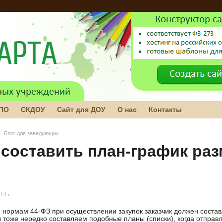
 ПО
СКДОУ
Сайт для ДОУ
О нас
Контакты
Блог для заведующих
 составить план-график раз
14 г.
 нормам 44-ФЗ при осуществлении закупок заказчик должен состав
 тоже нередко составляем подобные планы (списки), когда отправл