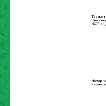
Третья 
Они введ
N329-ст.
Номер за
начала к