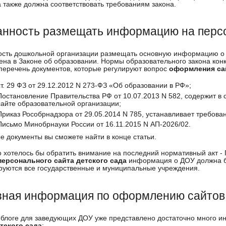
а также должна соответствовать требованиям закона.
анность размещать информацию на персо
сть дошкольной организации размещать основную информацию о с
ена в Законе об образовании. Нормы образовательного закона конк
перечень документов, которые регулируют вопрос
оформления са
ст. 29 ФЗ от 29.12.2012 N 273-ФЗ «Об образовании в РФ»;
Постановление Правительства РФ от 10.07.2013 N 582, содержит в 
сайте образовательной организации;
Приказ Рособрнадзора от 29.05.2014 N 785, устанавливает требован
Письмо Минобрнауки России от 16.11.2015 N АП-2026/02.
е документы вы сможете найти в конце статьи.
 хотелось бы обратить внимание на последний нормативный акт -
персонального сайта детского сада
информация о ДОУ должна б
руются все государственные и муниципальные учреждения.
зная информация по оформлению сайтов 
блоге для заведующих ДОУ уже представлено достаточно много 
тского сада
: