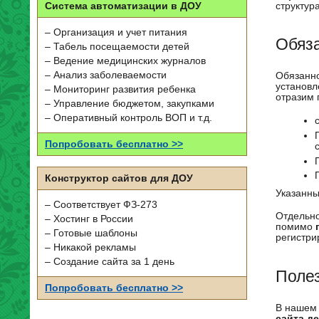
структур
Система автоматизации в ДОУ
– Организация и учет питания
Обяз
– Табель посещаемости детей
– Ведение медицинских журналов
– Анализ заболеваемости
Обязанно
установл
– Мониторинг развития ребенка
отразим 
– Управление бюджетом, закупками
– Оперативный контроль ВОП и т.д.
Попробовать бесплатно >>
Конструктор сайтов для ДОУ
Указанны
– Соответствует ФЗ-273
Отдельно
– Хостинг в России
помимо
– Готовые шаблоны
регистри
– Никакой рекламы
– Создание сайта за 1 день
Поле
Попробовать бесплатно >>
В нашем 
сайта де