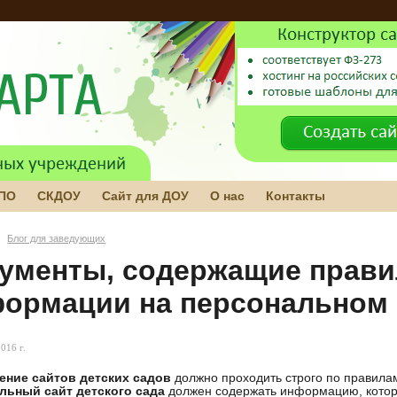
 ПО
СКДОУ
Сайт для ДОУ
О нас
Контакты
Блог для заведующих
ументы, содержащие прави
ормации на персональном с
016 г.
ние сайтов детских садов
должно проходить строго по правила
льный сайт детского сада
должен содержать информацию, котора