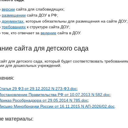
о
версии
сайта для слабовидящих;
о
размещении
сайта ДОУ в РФ;
о
документах
, которые обязательны для размещения на сайте ДОУ;
о
требованиях
к структуре сайта ДОУ;
о том, кто отвечает за
ведение
сайта в ДОУ.
ние сайта для детского сада
сайт для детского сада, который будет соответствовать требования
ми для дошкольных учреждений.
ения:
Статья 29 ФЗ от 29.12.2012 N 273-ФЗ.doc
;
Постановление Правительства РФ от 10.07.2013 N 582.doc
;
Приказ Рособрнадзора от 29.05.2014 N 785.doc
;
Письмо Минобрнауки России от 16.11.2015 N АП-2026/02.doc
.
е материалы: