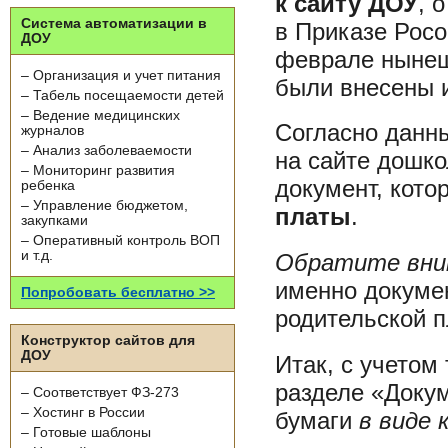
к сайту ДОУ
, 
Система автоматизации в
в Приказе Росо
ДОУ
феврале нынеш
– Организация и учет питания
были внесены 
– Табель посещаемости детей
– Ведение медицинских
Согласно данн
журналов
– Анализ заболеваемости
на сайте дошк
– Мониторинг развития
документ, кот
ребенка
– Управление бюджетом,
платы
.
закупками
– Оперативный контроль ВОП
и т.д.
Обратите вни
именно докумен
Попробовать бесплатно >>
родительской п
Конструктор сайтов для
ДОУ
Итак, с учетом
разделе «Доку
– Соответствует ФЗ-273
– Хостинг в России
бумаги
в виде 
– Готовые шаблоны