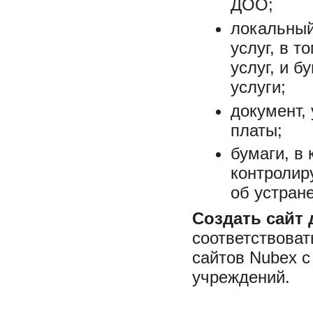
ДОО;
локальный
услуг, в 
услуг, и б
услуги;
документ,
платы;
бумаги, в
контролир
об устран
Создать сайт 
соответствова
сайтов Nubex 
учреждений.