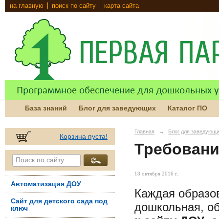
на главную
поиск по сайту
карта сайта
База знаний
Блог для заведующих
Каталог ПО
Главная
→
Блог для заведующ
Корзина пуста!
Требовани
18 октября 2016 г.
Автоматизация ДОУ
Каждая образов
Сайт для детского сада под
дошкольная, об
ключ