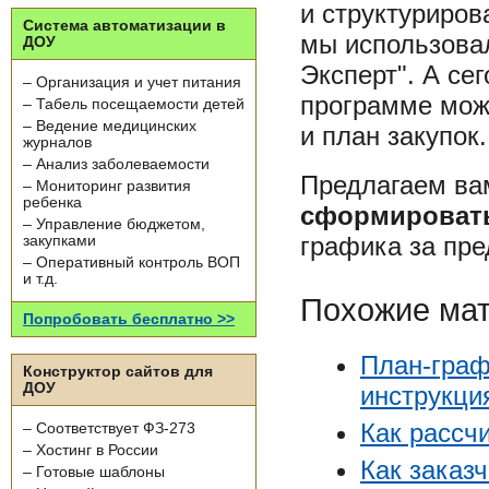
и структуриров
Система автоматизации в
мы использова
ДОУ
Эксперт". А се
– Организация и учет питания
программе мож
– Табель посещаемости детей
– Ведение медицинских
и план закупок
журналов
– Анализ заболеваемости
Предлагаем ва
– Мониторинг развития
ребенка
сформировать
– Управление бюджетом,
графика за пр
закупками
– Оперативный контроль ВОП
и т.д.
Похожие ма
Попробовать бесплатно >>
План-граф
Конструктор сайтов для
ДОУ
инструкци
Как рассч
– Соответствует ФЗ-273
– Хостинг в России
Как заказ
– Готовые шаблоны