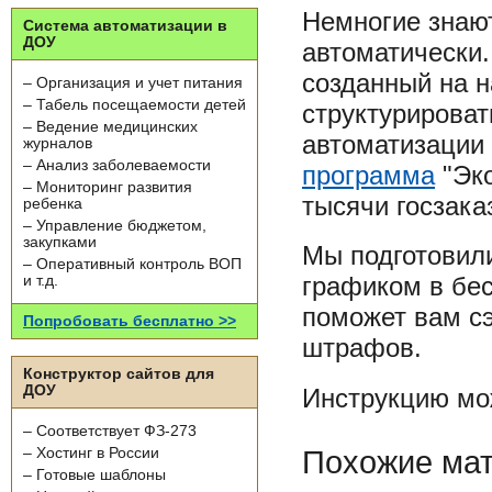
Немногие знают
Система автоматизации в
ДОУ
автоматически
созданный на 
– Организация и учет питания
– Табель посещаемости детей
структурироват
– Ведение медицинских
автоматизации 
журналов
– Анализ заболеваемости
программа
"Эко
– Мониторинг развития
тысячи госзака
ребенка
– Управление бюджетом,
закупками
Мы подготовили
– Оперативный контроль ВОП
графиком в бе
и т.д.
поможет вам сэ
Попробовать бесплатно >>
штрафов.
Конструктор сайтов для
ДОУ
Инструкцию мо
– Соответствует ФЗ-273
Похожие ма
– Хостинг в России
– Готовые шаблоны