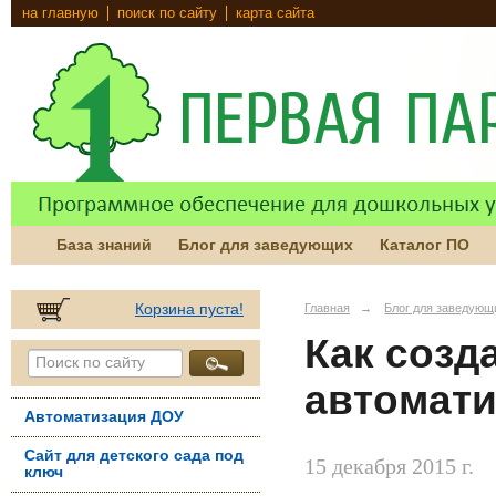
на главную
поиск по сайту
карта сайта
База знаний
Блог для заведующих
Каталог ПО
Корзина пуста!
Главная
→
Блог для заведующ
Как созд
автомати
Автоматизация ДОУ
Сайт для детского сада под
15 декабря 2015 г.
ключ