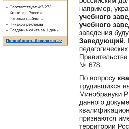
российским дол
например, укра
– Соответствует ФЗ-273
– Хостинг в России
учебного зав
– Готовые шаблоны
учебного зав
– Никакой рекламы
– Создание сайта за 1 день
заведения буду
Заведующий
.
Попробовать бесплатно >>
педагогических
Правительства 
№ 678.
По вопросу
кв
трудившихся на
Минобрануки Р
данного докуме
квалификацион
признаются им
территории Ро