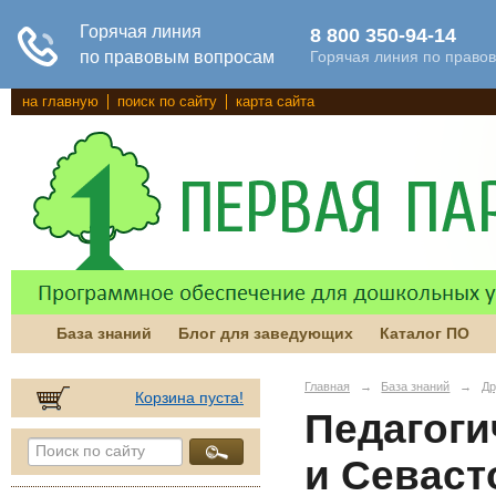
на главную
поиск по сайту
карта сайта
База знаний
Блог для заведующих
Каталог ПО
Главная
→
База знаний
→
Др
Корзина пуста!
Педагоги
и Севаст