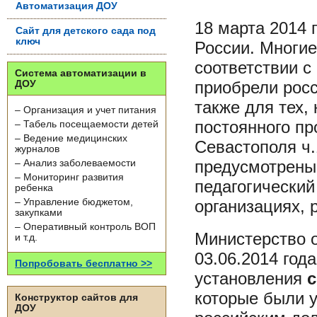
Автоматизация ДОУ
18 марта 2014 
Сайт для детского сада под
ключ
России. Многие
соответствии с 
Система автоматизации в
приобрели росс
ДОУ
также для тех,
– Организация и учет питания
постоянного пр
– Табель посещаемости детей
– Ведение медицинских
Севастополя ч.1
журналов
предусмотрены 
– Анализ заболеваемости
– Мониторинг развития
педагогический
ребенка
организациях, 
– Управление бюджетом,
закупками
– Оперативный контроль ВОП
Министерство о
и т.д.
03.06.2014 год
Попробовать бесплатно >>
установления
с
которые были у
Конструктор сайтов для
ДОУ