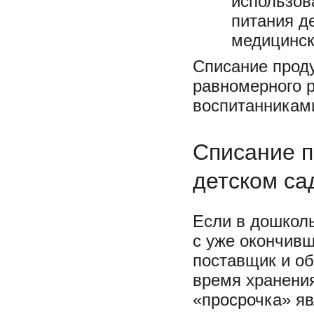
использов
питания д
медицинск
Списание проду
равномерного 
воспитанникам
Списание п
детском са
Если в дошкол
с уже окончивш
поставщик и об
время хранения
«просрочка» яв