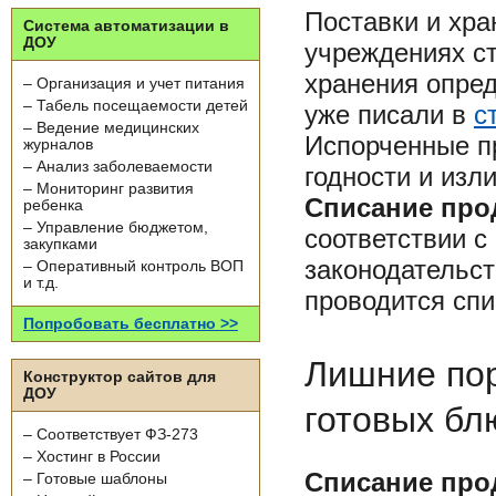
Поставки и хра
Система автоматизации в
ДОУ
учреждениях ст
хранения опред
– Организация и учет питания
– Табель посещаемости детей
уже писали в
с
– Ведение медицинских
Испорченные п
журналов
– Анализ заболеваемости
годности и изл
– Мониторинг развития
Списание про
ребенка
– Управление бюджетом,
соответствии 
закупками
законодательст
– Оперативный контроль ВОП
и т.д.
проводится спи
Попробовать бесплатно >>
Лишние пор
Конструктор сайтов для
ДОУ
готовых бл
– Соответствует ФЗ-273
– Хостинг в России
Списание прод
– Готовые шаблоны