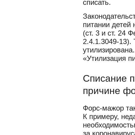
списать.
Законодательс
питании детей 
(ст. 3 и ст. 2
2.4.1.3049-13)
утилизирована.
«Утилизация п
Списание п
причине ф
Форс-мажор так
К примеру, нед
необходимостью
за коронавиру