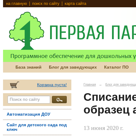
на главную
поиск по сайту
карта сайта
База знаний
Блог для заведующих
Каталог ПО
Корзина пуста!
Главная
→
Блог для заведующ
Списание
образец 
Автоматизация ДОУ
Сайт для детского сада под
13 июня 2020 г.
ключ