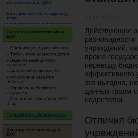
Автоматизация ДОУ
Сайт для детского сада под
31 июля 2014 г.
ключ
Действующее з
Система автоматизации в
ДОУ
разновидности
учреждений, к
– Организация и учет питания
– Табель посещаемости детей
время государс
– Ведение медицинских
переводу бюдж
журналов
– Анализ заболеваемости
эффективного у
– Мониторинг развития
это выгодно, н
ребенка
– Управление бюджетом,
данных форм ор
закупками
недостатки.
– Оперативный контроль ВОП
и т.д.
Попробовать бесплатно >>
Отличия б
учреждени
Конструктор сайтов для
ДОУ