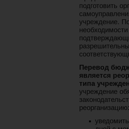
подготовить ор
самоуправления
учреждение. П
необходимости
подтверждающи
разрешительны
соответствующи
Перевод бюдж
является реор
типа учрежде
учреждение об
законодательс
реорганизацию
уведомить
дней с мо