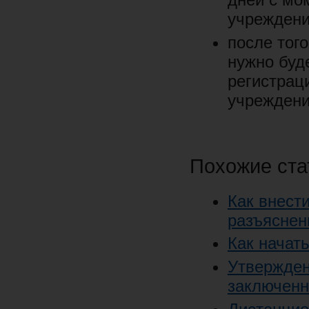
учреждени
после тог
нужно буд
регистрац
учреждени
Похожие ста
Как внест
разъяснен
Как начат
Утвержден
заключенн