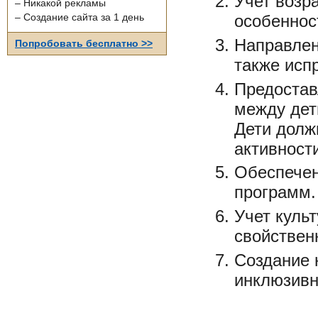
Учет возр
– Никакой рекламы
особеннос
– Создание сайта за 1 день
Направлен
Попробовать бесплатно >>
также исп
Предостав
между дет
Дети долж
активности
Обеспечен
программ.
Учет куль
свойствен
Создание 
инклюзивн