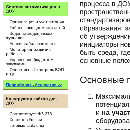
процесса в ДО
Система автоматизации в
пространствен
ДОУ
стандартизиров
– Организация и учет питания
образования, з
– Табель посещаемости детей
– Ведение медицинских
об утверждени
журналов
инициаторы но
– Анализ заболеваемости
– Мониторинг развития
быть среда, гд
ребенка
основные поло
– Управление бюджетом,
закупками
– Оперативный контроль ВОП
и т.д.
Основные 
Попробовать бесплатно >>
Максималь
Конструктор сайтов для
потенциал
ДОУ
и
на учас
– Соответствует ФЗ-273
оборудова
– Хостинг в России
– Готовые шаблоны