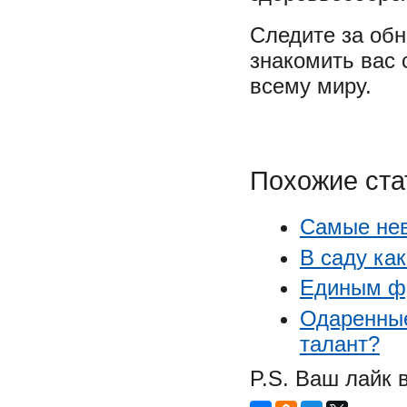
Следите за об
знакомить вас
всему миру.
Похожие ста
Самые нев
В саду ка
Единым фр
Одаренные
талант?
P.S. Ваш лайк 