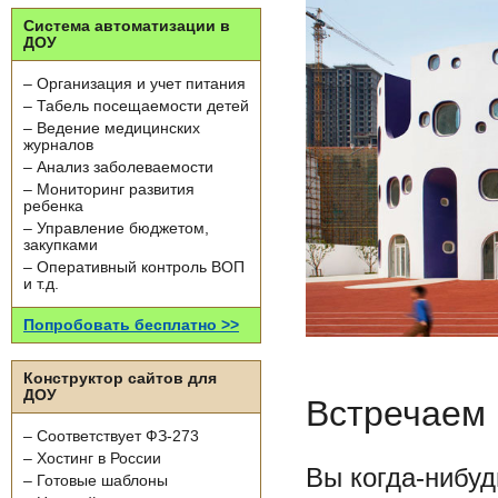
Система автоматизации в
ДОУ
– Организация и учет питания
– Табель посещаемости детей
– Ведение медицинских
журналов
– Анализ заболеваемости
– Мониторинг развития
ребенка
– Управление бюджетом,
закупками
– Оперативный контроль ВОП
и т.д.
Попробовать бесплатно >>
Конструктор сайтов для
ДОУ
Встречаем 
– Соответствует ФЗ-273
– Хостинг в России
Вы когда-нибу
– Готовые шаблоны