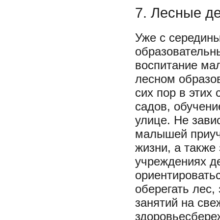
7. Лесные д
Уже с середин
образовательны
воспитание ма
лесном образов
сих пор в этих
садов, обучени
улице. Не завис
малышей приуч
жизни, а также
учреждениях де
ориентироватьс
оберегать лес,
занятий на све
здоровьесбере