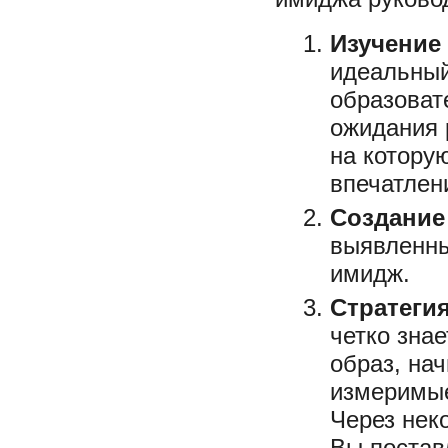
Изучение
идеальный
образоват
ожидания 
на котору
впечатлен
Создание
выявленны
имидж.
Стратеги
четко зна
образ, на
измеримые
Через нек
Вы постав