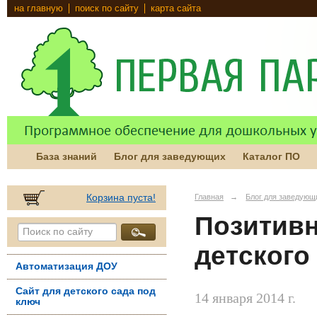
на главную
поиск по сайту
карта сайта
База знаний
Блог для заведующих
Каталог ПО
Корзина пуста!
Главная
→
Блог для заведующ
Позитив
детского
Автоматизация ДОУ
Сайт для детского сада под
14 января 2014 г.
ключ